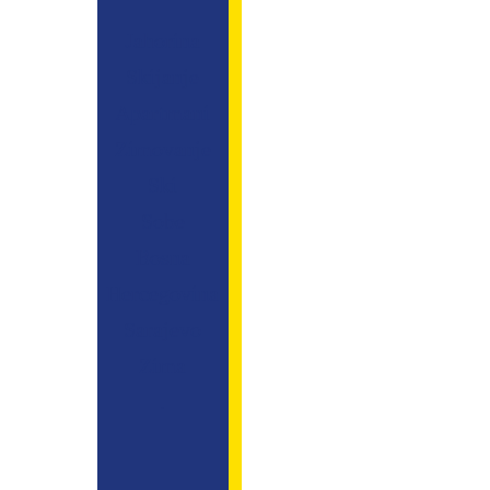
Jahorina
Skijanje
Apartmani
Zimovanje
Ski
Sobe
Bosna
Hercegovina
Sarajevo
Zima
.