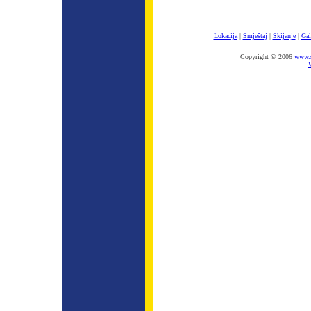
Lokacija
|
Smještaj
|
Skijanje
|
Gal
Copyright © 2006
www.s